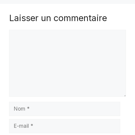
Laisser un commentaire
Commentaire
Nom
E-
mail